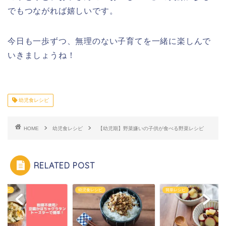
でもつながれば嬉しいです。
今日も一歩ずつ、無理のない子育てを一緒に楽しんで
いきましょうね！
幼児食レシピ
HOME
幼児食レシピ
【幼児期】野菜嫌いの子供が食べる野菜レシピ
RELATED POST
レシピ
幼児食レシピ
簡単レシピ