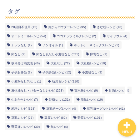
タグ
28品目不使用
(12)
おからパウダーレシピ
(95)
きな粉レシピ
(16)
幼児食レシピ
オートミールレシピ
(54)
ココナッツミルクレシピ
(2)
サイリウム
(4)
ナッツなし
(1)
ノンオイル
(1)
ホットケーキミックスレシピ
(1)
米粉レシピ
卵なし
(2)
卵なし乳なし小麦粉なし
(531)
卵乳なし
(1)
取り分け幼児食
(46)
大豆なし
(72)
大豆粉レシピ
(10)
ヘルシーレシピ
子供お弁当
(2)
子供弁当レシピ
(12)
小麦粉なし
(3)
小麦粉なし乳なし
(1)
幼児食レシピ
(110)
works
液体油なし・バターなしレシピ
(228)
玄米粉レシピ
(6)
甘酒レシピ
(8)
生おからレシピ
(7)
砂糖なし
(131)
簡単レシピ
(16)
米粉レシピ
(328)
豆乳チーズレシピ
(4)
豆乳ヨーグルトレシピ
(41)
豆乳レシピ
(27)
豆腐レシピ
(62)
野菜レシピ
(101)
野菜嫌いレシピ
(39)
魚レシピ
(4)
MENU