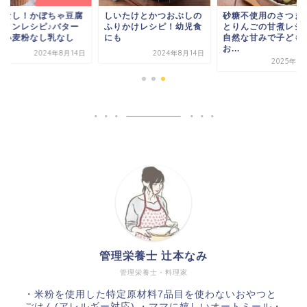
類なし！かぼちゃ豆腐
しいたけとかつおぶしの
砂糖不使用のさつま
ラタンレシピ♪バター
ふりかけレシピ！幼児食
とりんごの甘煮レシ
し小麦粉なし乳なし
にも
自然な甘みで子ども
お...
2024年8月14日
2024年8月14日
2025年1
管理栄養士 辻本なみ
管理栄養士・料理家
・米粉を使用した特定原材料7品目を使わないおやつと
ごはん(アレルギー対応) ・ママに嬉しいオートミール・